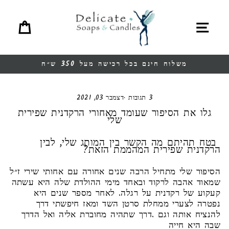
תפריט
סל קניות
משלוח חינם בכל רכישה מעל 350 ש״ח
עצור
מצגת
3 תגובות
·
דצמבר 03, 2021
לו את הסיפור שעומד מאחורי הרקדנית שפירית
שלי
 תהיתם מה הקשר בין המותג שלי, לבין
דנית שפירית המהממת הזאת?
פור שלי מתחיל הרבה שנים אחורה עם אחותי שירי ז״ל
וד אהבה לרקוד ובאחד מימי ההולדת שלה היא עשתה
וע של רקדנית על רגלה. לאחר מספר שנים היא
רה לצערי ממחלת סרטן השד ומאז חיפשתי דרך
ציח אותה וגם .דרך שתהיה מחוברת אליה ואל הדרך
 היא חייה